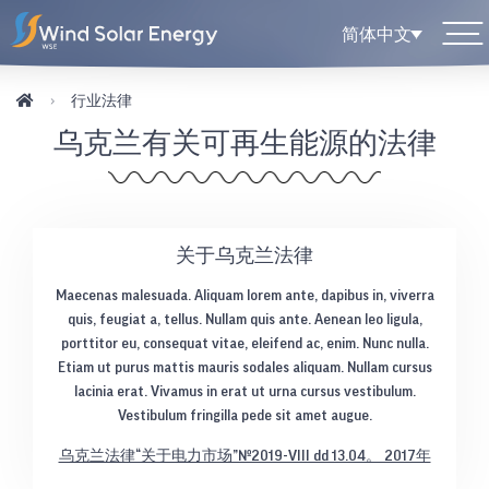
简体中文
行业法律
乌克兰有关可再生能源的法律
关于乌克兰法律
Maecenas malesuada. Aliquam lorem ante, dapibus in, viverra
quis, feugiat a, tellus. Nullam quis ante. Aenean leo ligula,
porttitor eu, consequat vitae, eleifend ac, enim. Nunc nulla.
Etiam ut purus mattis mauris sodales aliquam. Nullam cursus
lacinia erat. Vivamus in erat ut urna cursus vestibulum.
Vestibulum fringilla pede sit amet augue.
乌克兰法律“关于电力市场”№2019-VIII dd 13.04。 2017年